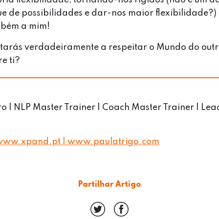
 de possibilidades e dar-nos maior flexibilidade?) –
ambém a mim!
starás verdadeiramente a respeitar o Mundo do out
re ti?
 | NLP Master Trainer | Coach Master Trainer | Le
www.xpand.pt |
www.paulatrigo.com
Partilhar Artigo