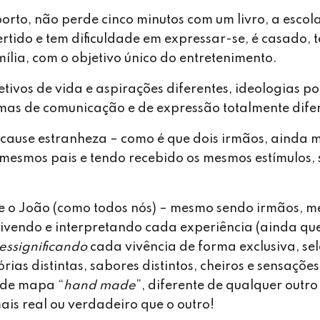
rto, não perde cinco minutos com um livro, a escol
ertido e tem dificuldade em expressar-se, é casado, te
mília, com o objetivo único do entretenimento.
tivos de vida e aspirações diferentes, ideologias pol
rmas de comunicação e de expressão totalmente dife
s cause estranheza – como é que dois irmãos, ainda
 mesmos pais e tendo recebido os mesmos estímulos,
 e o João (como todos nós) – mesmo sendo irmãos, 
 vivendo e interpretando cada experiência (ainda q
essignificando
cada vivência de forma exclusiva, s
as distintas, sabores distintos, cheiros e sensações 
 de mapa “
hand made
”, diferente de qualquer outro
is real ou verdadeiro que o outro!