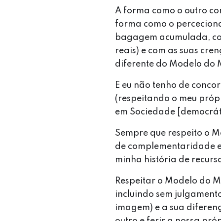
A forma como o outro co
forma como o perceciona 
bagagem acumulada, com 
reais) e com as suas cre
diferente do Modelo do 
E eu não tenho de conco
(respeitando o meu próp
em Sociedade [democrát
Sempre que respeito o 
de complementaridade e
minha história de recurs
Respeitar o Modelo do Mu
incluindo sem julgamento
imagem) e a sua diferenç
outro e ferir a nossa pr