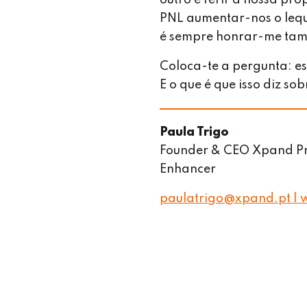
PNL aumentar-nos o leque
é sempre honrar-me t
Coloca-te a pergunta: e
E o que é que isso diz sob
Paula Trigo
Founder & CEO Xpand Pro
Enhancer
paulatrigo@xpand.pt
| 