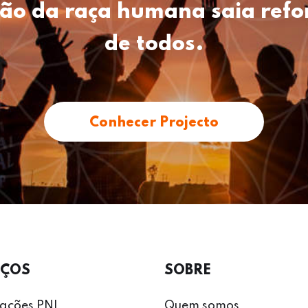
ão da raça humana saia refo
de todos.
Conhecer Projecto
IÇOS
SOBRE
icações PNL
Quem somos