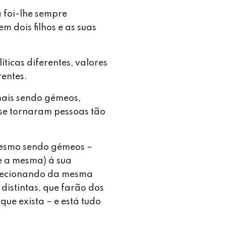
a foi-lhe sempre
m dois filhos e as suas
íticas diferentes, valores
rentes.
 mais sendo gémeos,
 se tornaram pessoas tão
mesmo sendo gémeos –
ue a mesma) à sua
elecionando da mesma
distintas, que farão dos
 que exista – e está tudo