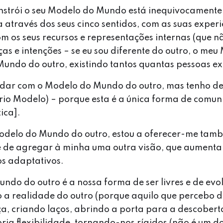
nstrói o seu Modelo do Mundo está inequivocamente
através dos seus cinco sentidos, com as suas experi
os seus recursos e representações internas (que n
nças e intenções – se eu sou diferente do outro, o m
Mundo do outro, existindo tantos quantas pessoas e
rdar com o Modelo do Mundo do outro, mas tenho de
rio Modelo) – porque esta é a única forma de comun
ica].
Modelo do Mundo do outro, estou a oferecer-me ta
 de agregar à minha uma outra visão, que aument
os adaptativos.
ndo do outro é a nossa forma de ser livres e de evol
 a realidade do outro (porque aquilo que percebo d
a, criando laços, abrindo a porta para a descoberta
ópria flexibilidade, tornando-nos rígidos (não é um 