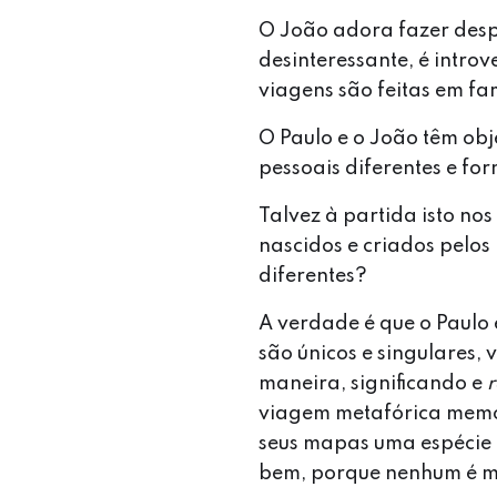
O João adora fazer despo
desinteressante, é introv
viagens são feitas em fa
O Paulo e o João têm obje
pessoais diferentes e fo
Talvez à partida isto no
nascidos e criados pelos
diferentes?
A verdade é que o Paulo
são únicos e singulares,
maneira, significando e
r
viagem metafórica memóri
seus mapas uma espécie
bem, porque nenhum é ma