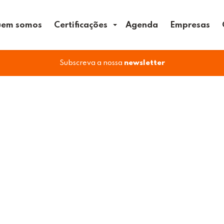
em somos
Certificações
Agenda
Empresas
Subscreva a nossa
newsletter
EM COACHING
 Change.