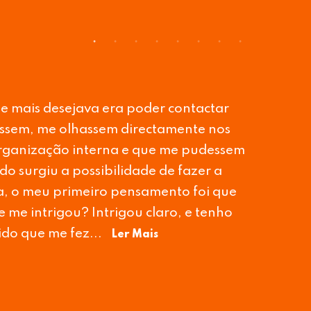
idi arriscar com a garantia que a
ssos objectivos poderiamos frequentar o
m o online foi a melhor decisão que
vosco posso simplesmente dizer que o
izagens, todas emoções, toda a gestão
e tal forma que me sinto com uma paz,
Ler Mais
IALIST NA EMPRESA DRISCOLL'S