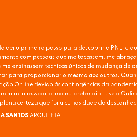
o em teletrabalho, o online apavorou-me, mas dec
nos deu que se algo não fosse de encontro aos no
cial logo que esta pandemia passasse (avançar co
ter tomado). Hoje após passar estas semanas con
 foi brutal, toda a organização, todas as aprend
oções ressoou em mim. Este percurso tocou-me d
rça e uma energia como há muito não sentia....
 BARÃO
QUALITY ASSURANCE & FOOD SAFETY SPEC