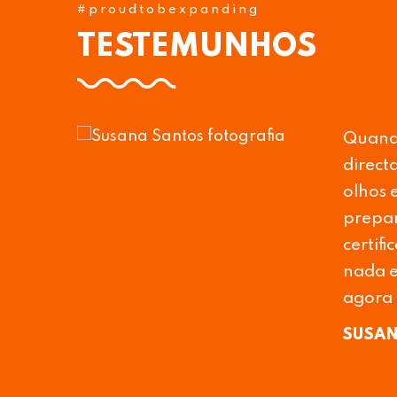
#proudtobexpanding
TESTEMUNHOS
tactar
Estand
te nos
Paula 
 pudessem
presen
zer a
podia 
 foi que
online
e tenho
das em
uma fo
LUÍSA