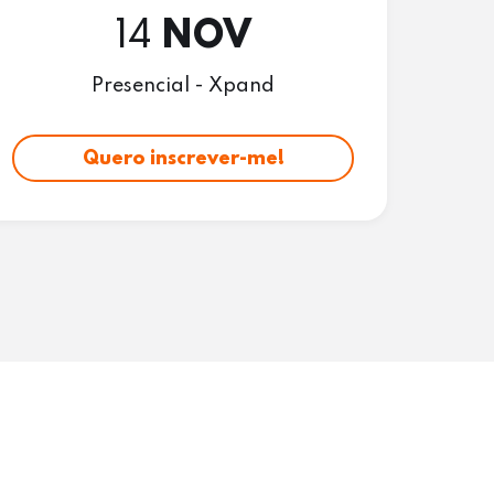
1
14
NOV
Presencial - Xpand
Quero inscrever-me!