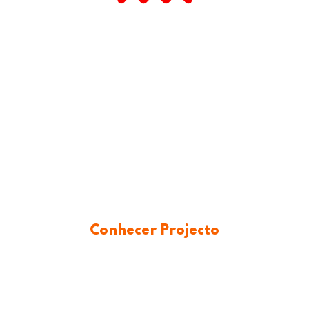
a seja aquecida com a proximid
ão da raça humana saia refo
de todos.
Conhecer Projecto