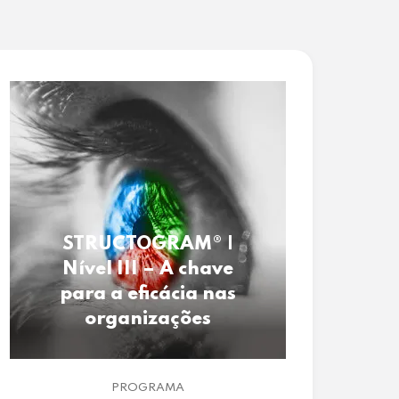
STRUCTOGRAM® |
Nível III – A chave
para a eficácia nas
organizações
PROGRAMA