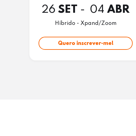
26
SET
- 04
ABR
Híbrido - Xpand/Zoom
Quero inscrever-me!